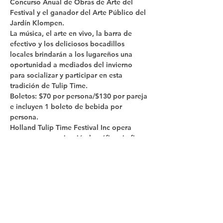
Concurso Anual de Obras de Arte del 
Festival y el ganador del Arte Público del 
Jardín Klompen.
La música, el arte en vivo, la barra de 
efectivo y los deliciosos bocadillos 
locales brindarán a los lugareños una 
oportunidad a mediados del invierno 
para socializar y participar en esta 
tradición de Tulip Time.
Boletos: $70 por persona/$130 por pareja 
e incluyen 1 boleto de bebida por 
persona. 
Holland Tulip Time Festival Inc opera 
como una organización benéfica sin fines 
de lucro 501(c)3
. Su contribución ayudará 
a promover nuestra…
Mostrar más