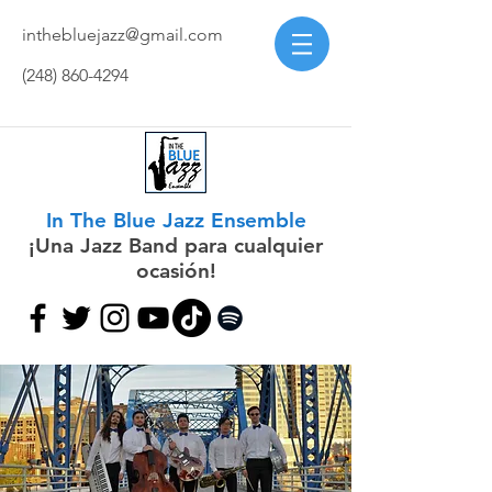
inthebluejazz@gmail.com
(248) 860-4294
In The Blue Jazz Ensemble
¡Una Jazz Band para cualquier
ocasión!