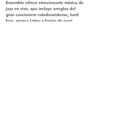
Ensemble ofrece emocionante música de 
jazz en vivo, que incluye arreglos del 
gran cancionero estadounidense, hard 
bop, música latina y fusión de jazz!  
Compartir este
evento
Síganos
Contacto
In The Blue LLC