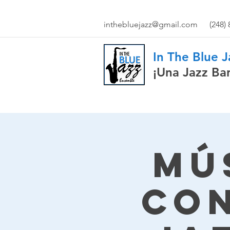
inthebluejazz@gmail.com
(248)
In The Blue 
¡Una Jazz Ba
Mú
con