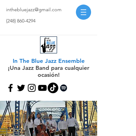
inthebluejazz@gmail.com
(248) 860-4294
In The Blue Jazz Ensemble
¡Una Jazz Band para cualquier
ocasión!