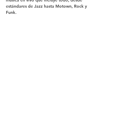
música en vivo que incluye todo, desde 
estándares de Jazz hasta Motown, Rock y 
Funk.
Compartir este
evento
Síganos
Contacto
In The Blue LLC
Con licencia y asegurado