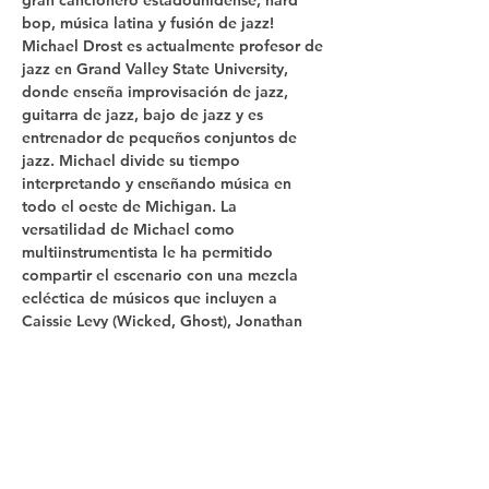
gran cancionero estadounidense, hard 
bop, música latina y fusión de jazz!
Michael Drost es actualmente profesor de 
jazz en Grand Valley State University, 
donde enseña improvisación de jazz, 
guitarra de jazz, bajo de jazz y es 
entrenador de pequeños conjuntos de 
jazz. Michael divide su tiempo 
interpretando y enseñando música en 
todo el oeste de Michigan. La 
versatilidad de Michael como 
multiinstrumentista le ha permitido 
compartir el escenario con una mezcla 
ecléctica de músicos que incluyen a 
Caissie Levy (Wicked, Ghost), Jonathan 
Brandmeier, Frank Stallone, John Slade, 
Paul Mabin, Michael Harvey, Mel Torme, 
Kenny Werner, Darmon Meader, y el…
Mostrar más