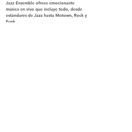
Jazz Ensemble ofrece emocionante 
música en vivo que incluye todo, desde 
estándares de Jazz hasta Motown, Rock y 
Funk.
Compartir este
evento
Síganos
Contacto
In The Blue LLC