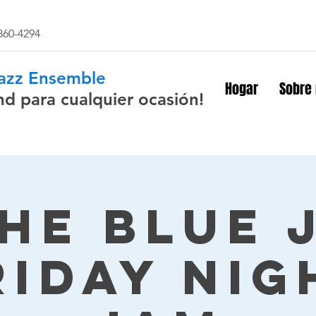
 860-4294
Jazz Ensemble
Hogar
Sobre
nd para cualquier ocasión!
The Blue 
riday Nig