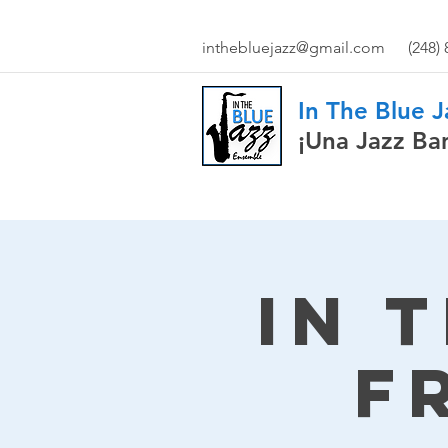
inthebluejazz@gmail.com
(248)
In The Blue 
¡Una Jazz Ba
In 
F