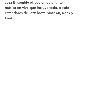
Jazz Ensemble ofrece emocionante 
música en vivo que incluye todo, desde 
estándares de Jazz hasta Motown, Rock y 
Funk.
Compartir este
evento
Síganos
Contacto
In The Blue LLC