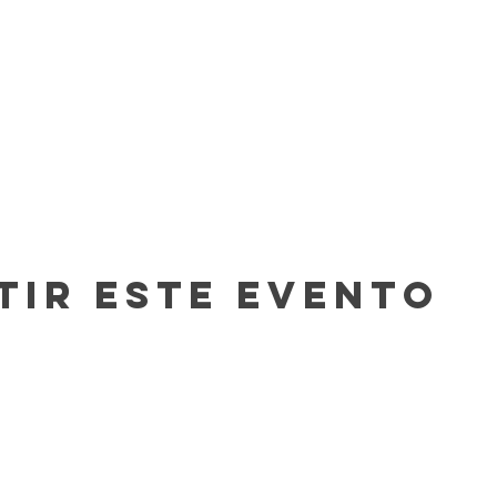
tir este evento
Contacto
In The Blue LLC