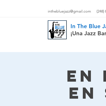
inthebluejazz@gmail.com
(248)
In The Blue 
¡Una Jazz Ba
En 
en