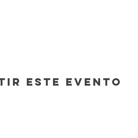
tir este evento
Contacto
In The Blue LLC