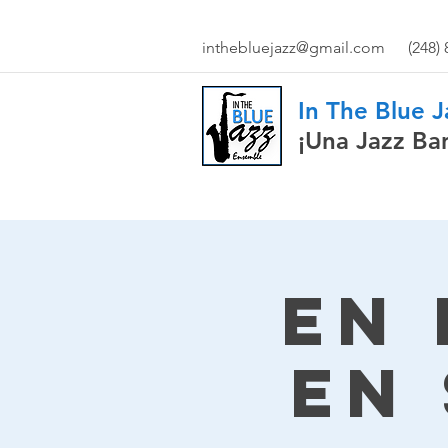
inthebluejazz@gmail.com
(248)
In The Blue 
¡Una Jazz Ba
En 
en