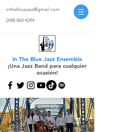
inthebluejazz@gmail.com
(248) 860-4294
In The Blue Jazz Ensemble
¡Una Jazz Band para cualquier
ocasión!