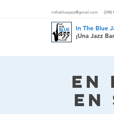
inthebluejazz@gmail.com
(248)
In The Blue 
¡Una Jazz Ba
En 
en