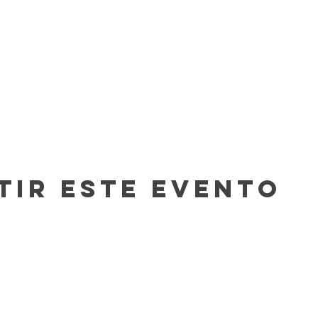
tir este evento
Contacto
In The Blue LLC