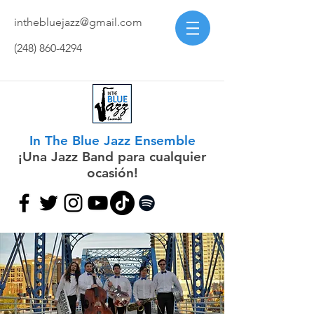
inthebluejazz@gmail.com
(248) 860-4294
In The Blue Jazz Ensemble
¡Una Jazz Band para cualquier
ocasión!