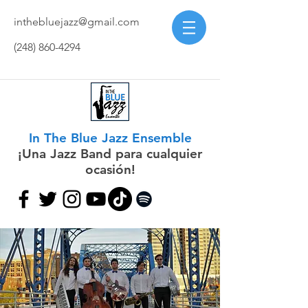
inthebluejazz@gmail.com
(248) 860-4294
In The Blue Jazz Ensemble
¡Una Jazz Band para cualquier
ocasión!