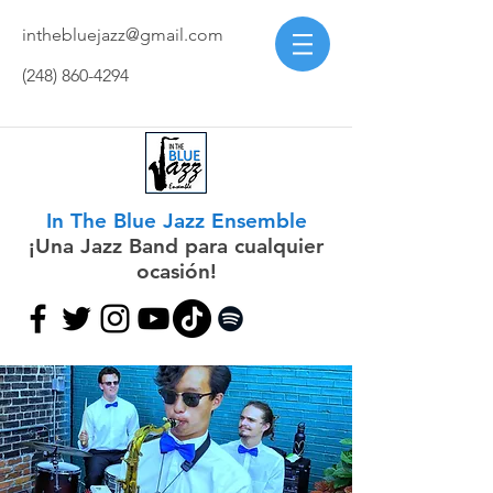
inthebluejazz@gmail.com
(248) 860-4294
In The Blue Jazz Ensemble
¡Una Jazz Band para cualquier
ocasión!