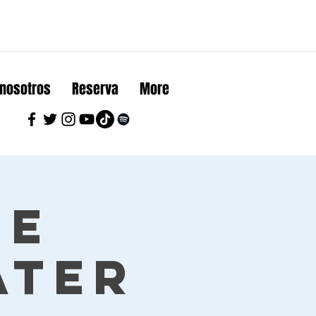
 nosotros
Reserva
More
ue
ater