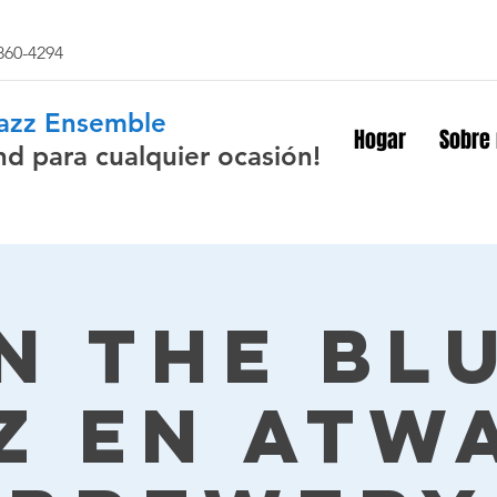
 860-4294
Jazz Ensemble
Hogar
Sobre
nd para cualquier ocasión!
n The Bl
z en Atw