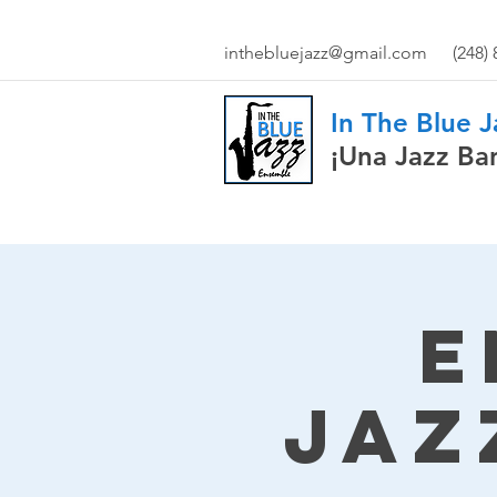
inthebluejazz@gmail.com
(248)
In The Blue 
¡Una Jazz Ba
E
Jaz