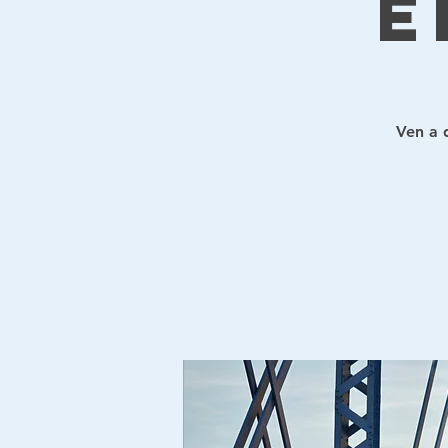
E
Ven a d