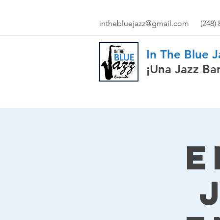
inthebluejazz@gmail.com
(248)
In The Blue 
¡Una Jazz Ba
E