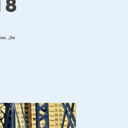
18
lue. ¡Se