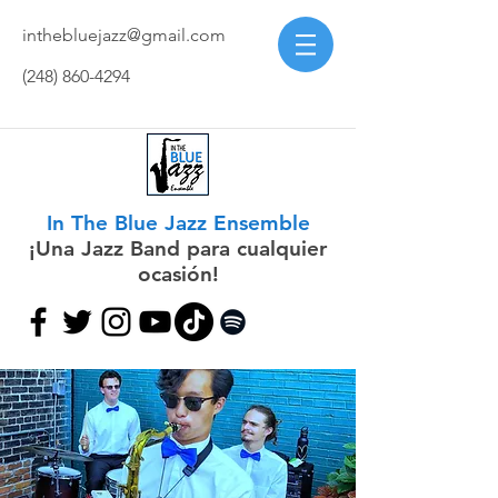
inthebluejazz@gmail.com
(248) 860-4294
In The Blue Jazz Ensemble
¡Una Jazz Band para cualquier
ocasión!