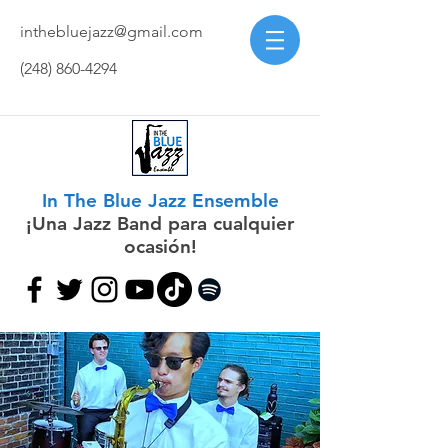
inthebluejazz@gmail.com
(248) 860-4294
In The Blue Jazz Ensemble
¡Una Jazz Band para cualquier
ocasión!